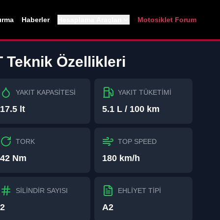
tırma
Haberler
Hesaplama Araçları
Motosiklet Forum
T
Teknik Özellikleri
YAKIT KAPASİTESİ
YAKIT TÜKETİMİ
17.5 lt
5.1 L / 100 km
TORK
TOP SPEED
42 Nm
180 km/h
SİLİNDİR SAYISI
EHLİYET TİPİ
2
A2