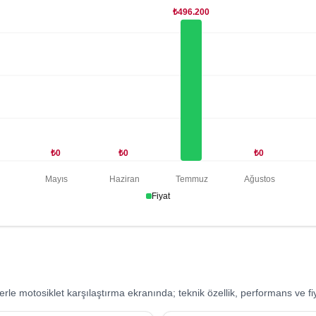
₺496.200
₺0
₺0
₺0
n
Mayıs
Haziran
Temmuz
Ağustos
Fiyat
le motosiklet karşılaştırma ekranında; teknik özellik, performans ve fiy