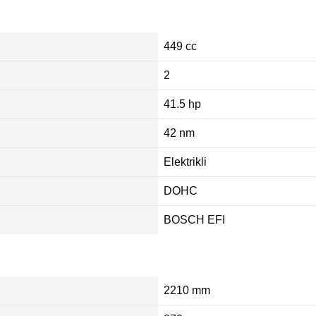
449 cc
2
41.5 hp
42 nm
Elektrikli
DOHC
BOSCH EFI
2210 mm