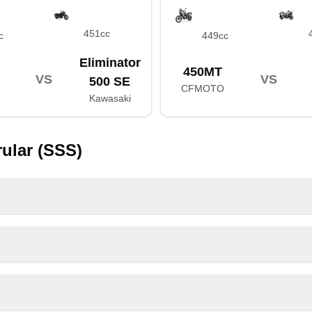
451cc
c
449cc
Eliminator
450MT
VS
VS
500 SE
CFMOTO
Kawasaki
ular (SSS)