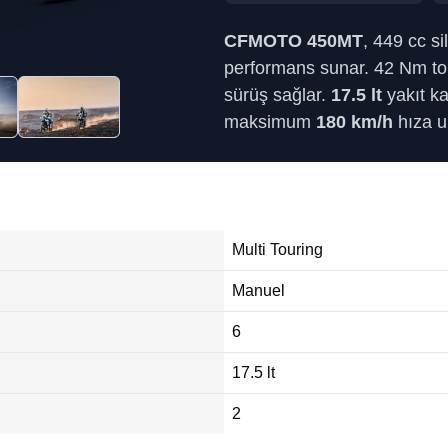
CFMOTO 450MT
, 449 cc si
performans sunar. 42 Nm tork
sürüş sağlar.
17.5 lt
yakıt k
maksimum
180 km/h
hıza ula
Multi Touring
Manuel
6
17.5 lt
2