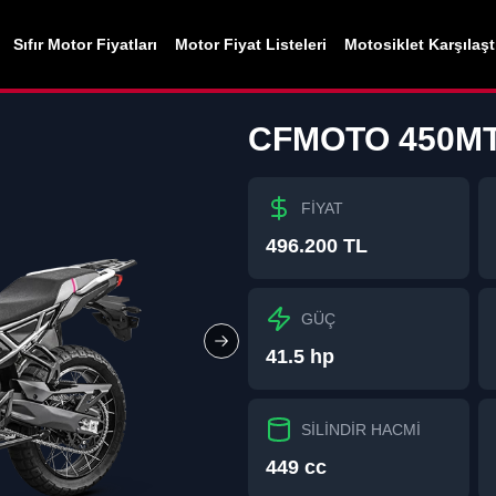
Sıfır Motor Fiyatları
Motor Fiyat Listeleri
Motosiklet Karşılaş
CFMOTO
450M
FİYAT
496.200 TL
GÜÇ
Next slide
41.5 hp
SİLİNDİR HACMİ
449 cc