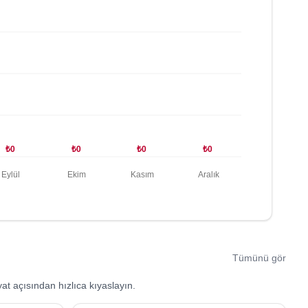
₺0
₺0
₺0
₺0
Eylül
Ekim
Kasım
Aralık
Tümünü gör
at açısından hızlıca kıyaslayın.