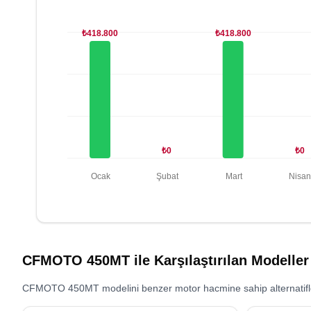
₺418.800
₺418.800
₺0
₺0
Ocak
Şubat
Mart
Nisa
CFMOTO 450MT
ile Karşılaştırılan Modeller
CFMOTO 450MT
modelini benzer motor hacmine sahip alternatifler