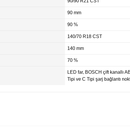
90/90 R21 CST
90 mm
90 %
140/70 R18 CST
140 mm
70 %
LED far, BOSCH çift kanallı A
Tipi ve C Tipi şarj bağlantı 