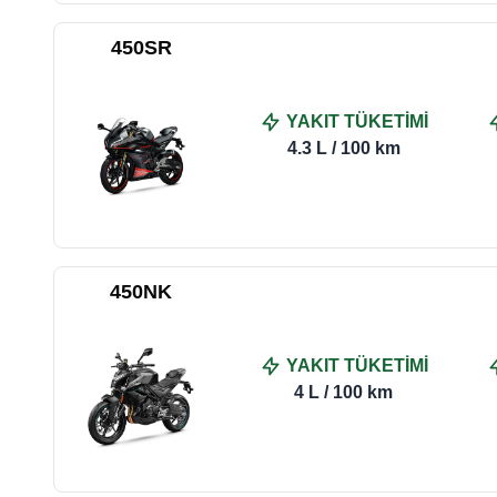
450SR
YAKIT TÜKETİMİ
4.3 L / 100 km
450NK
YAKIT TÜKETİMİ
4 L / 100 km