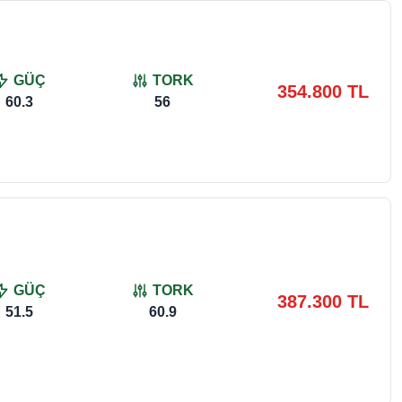
GÜÇ
TORK
354.800 TL
60.3
56
GÜÇ
TORK
387.300 TL
51.5
60.9