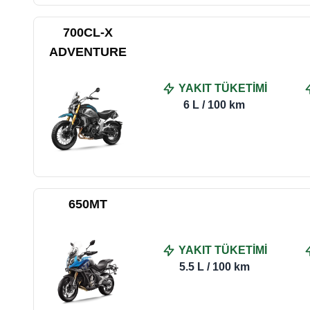
700CL-X
ADVENTURE
YAKIT TÜKETİMİ
6 L / 100 km
650MT
YAKIT TÜKETİMİ
5.5 L / 100 km