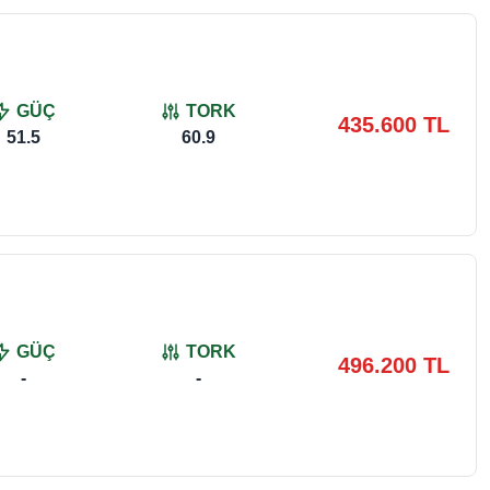
GÜÇ
TORK
435.600 TL
51.5
60.9
GÜÇ
TORK
496.200 TL
-
-