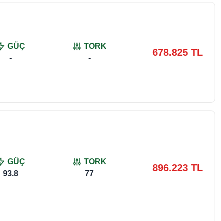
GÜÇ
TORK
678.825 TL
-
-
GÜÇ
TORK
896.223 TL
93.8
77