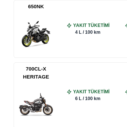
650NK
YAKIT TÜKETİMİ
4 L / 100 km
700CL-X
HERITAGE
YAKIT TÜKETİMİ
6 L / 100 km