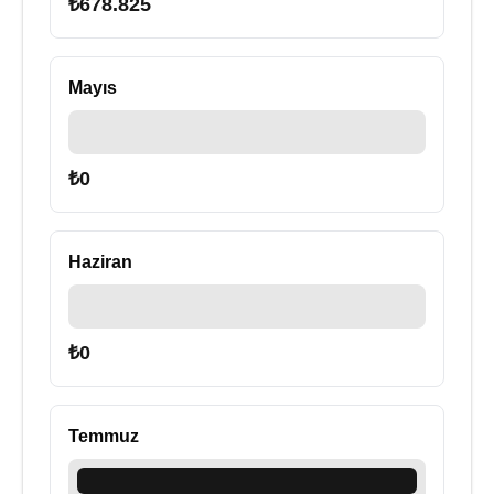
₺
678.825
Mayıs
₺
0
Haziran
₺
0
Temmuz