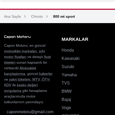
Ana Sayfa
Cfmoto
800 mt sport
MARKALAR
Capon Motoru; en güncel
Honda
motosiklet markaları
,
sıfır
motor fiyatları
ve detaylı
fiyat
Kawasaki
listeleri
sunan kapsamlı bir
Suzuki
rehberdir.
Motosiklet
karşılaştırma
, güncel
haberler
Yamaha
ve
yakıt tüketimi
,
MTV
,
ÖTV-
TVS
KDV
ile
kasko değeri
sorgulama
gibi hesaplama
BMW
araçlarımızla motor
Bajaj
tutkunlarının yanındayız.
Voge
caponmotoru@gmail.com