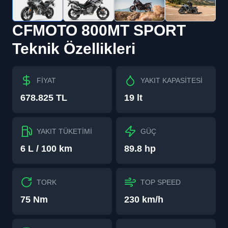
CFMOTO
800MT SPORT
Teknik Özellikleri
FİYAT
YAKIT KAPASİTESİ
678.825 TL
19 lt
YAKIT TÜKETİMİ
GÜÇ
6 L / 100 km
89.8 hp
TORK
TOP SPEED
75 Nm
230 km/h