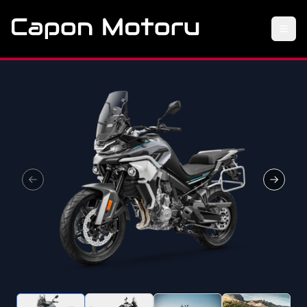
Previous slide
Next sl