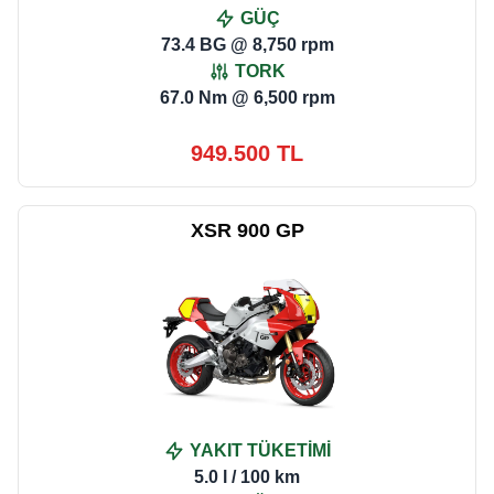
GÜÇ
73.4 BG @ 8,750 rpm
TORK
67.0 Nm @ 6,500 rpm
949.500 TL
XSR 900 GP
YAKIT TÜKETİMİ
5.0 l / 100 km