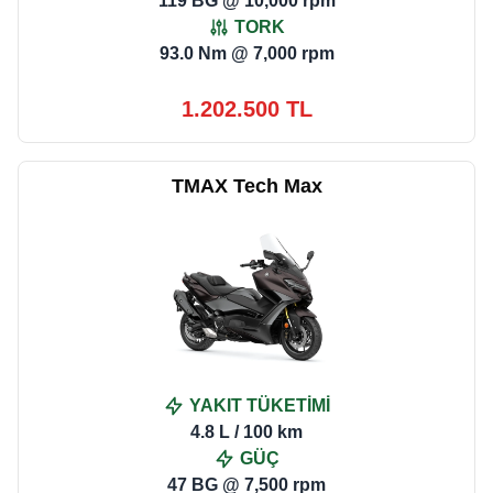
119 BG @ 10,000 rpm
TORK
93.0 Nm @ 7,000 rpm
1.202.500 TL
TMAX Tech Max
YAKIT TÜKETİMİ
4.8 L / 100 km
GÜÇ
47 BG @ 7,500 rpm