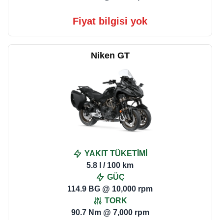
Fiyat bilgisi yok
Niken GT
YAKIT TÜKETİMİ
5.8 l / 100 km
GÜÇ
114.9 BG @ 10,000 rpm
TORK
90.7 Nm @ 7,000 rpm