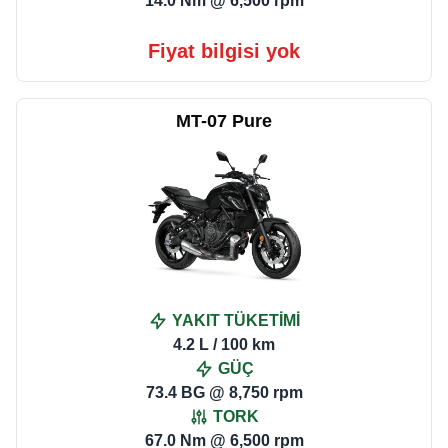
14.0 Nm @ 6,500 rpm
Fiyat bilgisi yok
MT-07 Pure
YAKIT TÜKETİMİ
4.2 L / 100 km
GÜÇ
73.4 BG @ 8,750 rpm
TORK
67.0 Nm @ 6,500 rpm