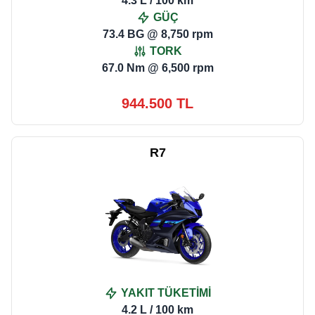
4.3 L / 100 km
GÜÇ
73.4 BG @ 8,750 rpm
TORK
67.0 Nm @ 6,500 rpm
944.500 TL
R7
YAKIT TÜKETİMİ
4.2 L / 100 km