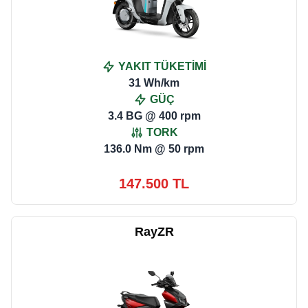
YAKIT TÜKETİMİ
31 Wh/km
GÜÇ
3.4 BG @ 400 rpm
TORK
136.0 Nm @ 50 rpm
147.500 TL
RayZR