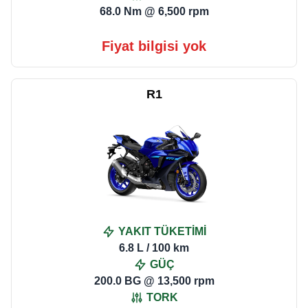
68.0 Nm @ 6,500 rpm
Fiyat bilgisi yok
R1
YAKIT TÜKETİMİ
6.8 L / 100 km
GÜÇ
200.0 BG @ 13,500 rpm
TORK