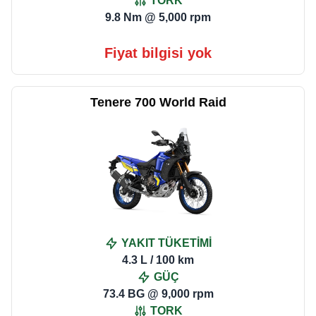
TORK
9.8 Nm @ 5,000 rpm
Fiyat bilgisi yok
Tenere 700 World Raid
YAKIT TÜKETİMİ
4.3 L / 100 km
GÜÇ
73.4 BG @ 9,000 rpm
TORK