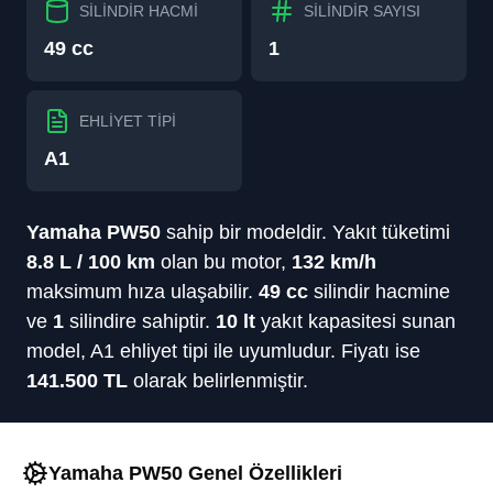
SİLİNDİR HACMİ
SİLİNDİR SAYISI
49 cc
1
EHLİYET TİPİ
A1
Yamaha
PW50
sahip bir modeldir.
Yakıt tüketimi
8.8 L / 100 km
olan
bu motor,
132 km/h
maksimum hıza ulaşabilir.
49
cc
silindir hacmine
ve
1
silindire
sahiptir.
10
lt
yakıt kapasitesi sunan
model,
A1
ehliyet tipi ile uyumludur.
Fiyatı ise
141.500
TL
olarak belirlenmiştir.
Yamaha PW50 Genel Özellikleri