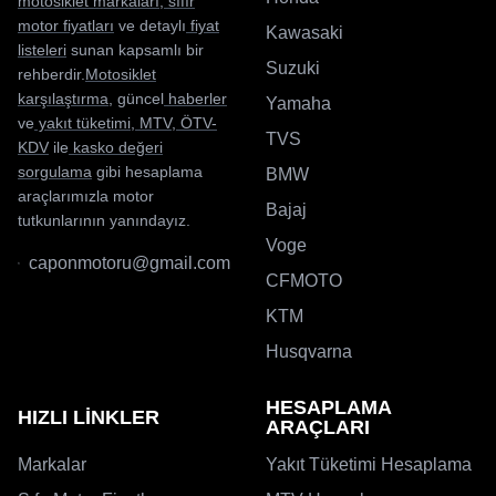
motosiklet markaları
,
sıfır
motor fiyatları
ve detaylı
fiyat
Kawasaki
listeleri
sunan kapsamlı bir
Suzuki
rehberdir.
Motosiklet
karşılaştırma
, güncel
haberler
Yamaha
ve
yakıt tüketimi
,
MTV
,
ÖTV-
TVS
KDV
ile
kasko değeri
sorgulama
gibi hesaplama
BMW
araçlarımızla motor
Bajaj
tutkunlarının yanındayız.
Voge
caponmotoru@gmail.com
CFMOTO
KTM
Husqvarna
HESAPLAMA
HIZLI LİNKLER
ARAÇLARI
Markalar
Yakıt Tüketimi Hesaplama