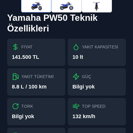
Yamaha
PW50
Teknik
Özellikleri
FİYAT
YAKIT KAPASİTESİ
141.500 TL
10 lt
YAKIT TÜKETİMİ
GÜÇ
8.8 L / 100 km
Bilgi yok
TORK
TOP SPEED
Bilgi yok
132 km/h