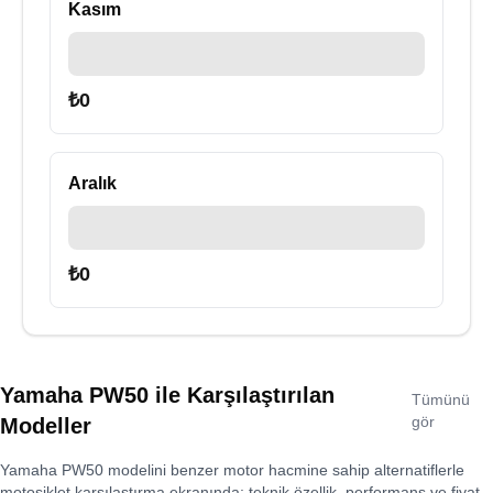
Kasım
₺
0
Aralık
₺
0
Yamaha PW50
ile Karşılaştırılan
Tümünü
gör
Modeller
Yamaha PW50
modelini benzer motor hacmine sahip alternatiflerle
motosiklet karşılaştırma ekranında; teknik özellik, performans ve fiyat