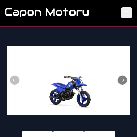
Previous slide
Next sl