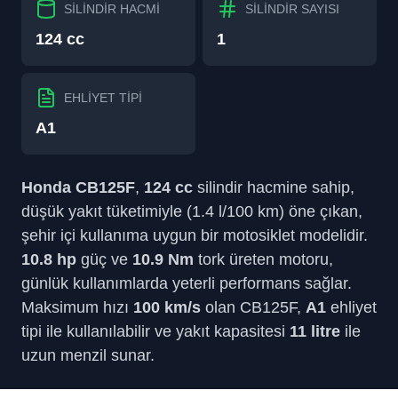
SİLİNDİR HACMİ
SİLİNDİR SAYISI
124 cc
1
EHLİYET TİPİ
A1
Honda CB125F
,
124 cc
silindir hacmine sahip,
düşük yakıt tüketimiyle (1.4 l/100 km) öne çıkan,
şehir içi kullanıma uygun bir motosiklet modelidir.
10.8 hp
güç ve
10.9 Nm
tork üreten motoru,
günlük kullanımlarda yeterli performans sağlar.
Maksimum hızı
100 km/s
olan CB125F,
A1
ehliyet
tipi ile kullanılabilir ve yakıt kapasitesi
11 litre
ile
uzun menzil sunar.