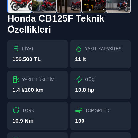
Honda
CB125F
Teknik
Özellikleri
FİYAT
YAKIT KAPASİTESİ
156.500 TL
11 lt
YAKIT TÜKETİMİ
GÜÇ
1.4 l/100 km
10.8 hp
TORK
TOP SPEED
10.9 Nm
100