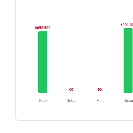
₺901.0
₺858.500
₺0
₺0
Ocak
Şubat
Mart
Nisa