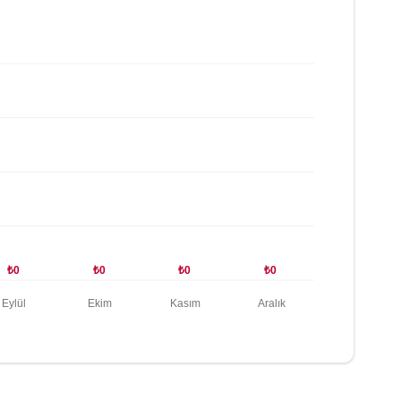
₺0
₺0
₺0
₺0
Eylül
Ekim
Kasım
Aralık