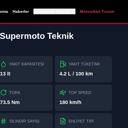
tırma
Haberler
Hesaplama Araçları
Motosiklet Forum
 Supermoto
Teknik
YAKIT KAPASİTESİ
YAKIT TÜKETİMİ
13 lt
4.2 L / 100 km
TORK
TOP SPEED
73.5 Nm
180 km/h
SİLİNDİR SAYISI
EHLİYET TİPİ