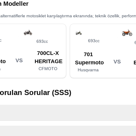
an Modeller
ernatiflerle motosiklet karşılaştırma ekranında; teknik özellik, perform
c
693cc
693cc
700CL-X
701
VS
to
HERITAGE
VS
Supermoto
a
CFMOTO
Husqvarna
orulan Sorular (SSS)