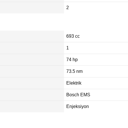
2
693 cc
1
74 hp
73.5 nm
Elektrik
Bosch EMS
Enjeksiyon