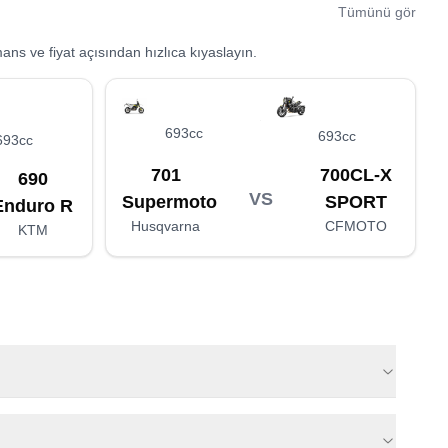
Tümünü gör
ans ve fiyat açısından hızlıca kıyaslayın.
693cc
693cc
693cc
701
700CL-X
690
VS
Supermoto
SPORT
Enduro R
Husqvarna
CFMOTO
KTM