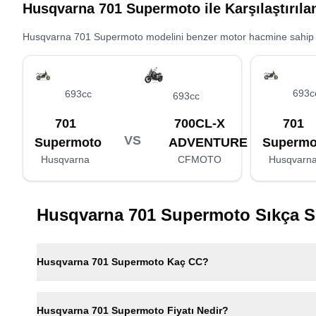
Husqvarna 701 Supermoto
ile Karşılaştırıl
Husqvarna 701 Supermoto
modelini benzer motor hacmine sahip alt
693c
693cc
693cc
701
701
700CL-X
VS
Supermo
Supermoto
ADVENTURE
Husqvarn
Husqvarna
CFMOTO
Husqvarna 701 Supermoto
Sıkça S
Husqvarna 701 Supermoto Kaç CC?
Husqvarna 701 Supermoto Fiyatı Nedir?