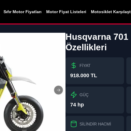
Sıfır Motor Fiyatları
Motor Fiyat Listeleri
Motosiklet Karşılaş
Husqvarna
701
Özellikleri
FİYAT
918.000 TL
Next slide
GÜÇ
74 hp
SİLİNDİR HACMİ