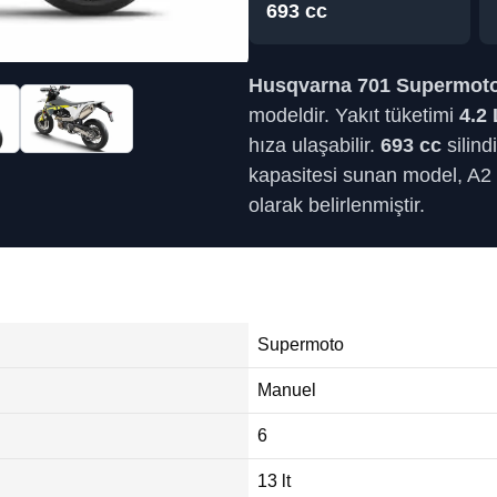
693 cc
Husqvarna 701 Supermot
modeldir. Yakıt tüketimi
4.2 
hıza ulaşabilir.
693 cc
silind
kapasitesi sunan model, A2 eh
olarak belirlenmiştir.
i
Supermoto
Manuel
6
13 lt