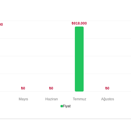
₺918.000
00
₺0
₺0
₺0
n
Mayıs
Haziran
Temmuz
Ağustos
Fiyat