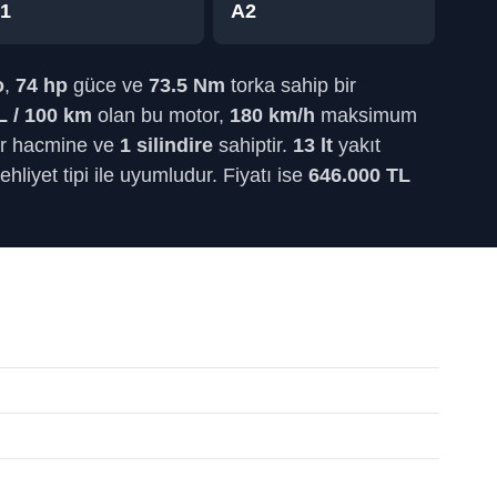
1
A2
o
,
74 hp
güce ve
73.5 Nm
torka sahip bir
L / 100 km
olan bu motor,
180 km/h
maksimum
ir hacmine ve
1 silindire
sahiptir.
13 lt
yakıt
liyet tipi ile uyumludur. Fiyatı ise
646.000 TL