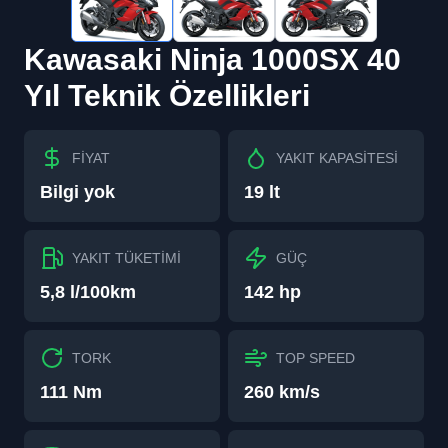
Kawasaki
Ninja 1000SX 40
Yıl
Teknik Özellikleri
FİYAT
YAKIT KAPASİTESİ
Bilgi yok
19 lt
YAKIT TÜKETİMİ
GÜÇ
5,8 l/100km
142 hp
TORK
TOP SPEED
111 Nm
260 km/s