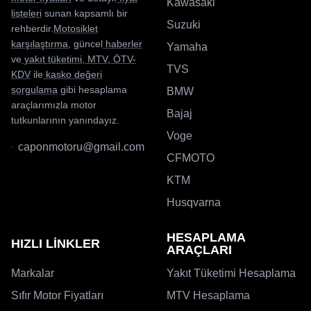
Kawasaki
listeleri
sunan kapsamlı bir
Suzuki
rehberdir.
Motosiklet
karşılaştırma
, güncel
haberler
Yamaha
ve
yakıt tüketimi
,
MTV
,
ÖTV-
TVS
KDV
ile
kasko değeri
sorgulama
gibi hesaplama
BMW
araçlarımızla motor
Bajaj
tutkunlarının yanındayız.
Voge
caponmotoru@gmail.com
CFMOTO
KTM
Husqvarna
HESAPLAMA
HIZLI LİNKLER
ARAÇLARI
Markalar
Yakıt Tüketimi Hesaplama
Sıfır Motor Fiyatları
MTV Hesaplama