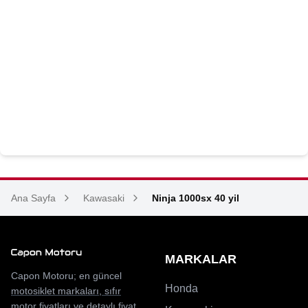
Ana Sayfa
Kawasaki
Ninja 1000sx 40 yil
MARKALAR
Capon Motoru; en güncel
Honda
motosiklet markaları
,
sıfır
motor fiyatları
ve detaylı
fiyat