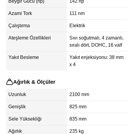
Beygir Gücü (hp)
142 hp
Azami Tork
111 nm
Çalıştırma
Elektrik
Ateşleme Özellikleri
Sıvı soğutmalı, 4 zamanlı,
sıralı dört, DOHC, 16 valf
Yakıt Besleme
Yakıt enjeksiyonu: 38 mm
x 4
Ağırlık & Ölçüler
Uzunluk
2100 mm
Genişlik
825 mm
Sele Yüksekliği
835 mm
Ağırlık
235 kg