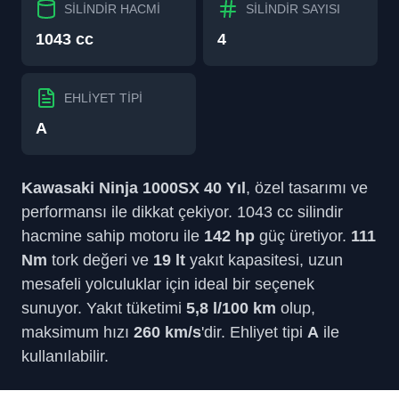
SİLİNDİR HACMİ
SİLİNDİR SAYISI
1043 cc
4
EHLİYET TİPİ
A
Kawasaki Ninja 1000SX 40 Yıl
, özel tasarımı ve
performansı ile dikkat çekiyor. 1043 cc silindir
hacmine sahip motoru ile
142 hp
güç üretiyor.
111
Nm
tork değeri ve
19 lt
yakıt kapasitesi, uzun
mesafeli yolculuklar için ideal bir seçenek
sunuyor. Yakıt tüketimi
5,8 l/100 km
olup,
maksimum hızı
260 km/s
'dir. Ehliyet tipi
A
ile
kullanılabilir.