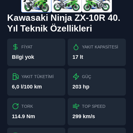
Kawasaki
Ninja ZX-10R 40.
Yıl
Teknik Özellikleri
FİYAT
YAKIT KAPASİTESİ
Bilgi yok
17 lt
YAKIT TÜKETİMİ
GÜÇ
6,0 l/100 km
203 hp
TORK
TOP SPEED
114.9 Nm
299 km/s