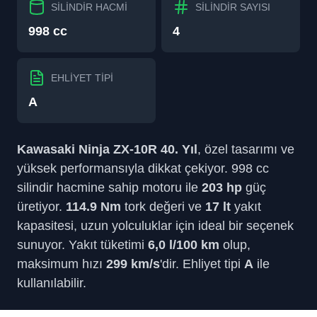
SİLİNDİR HACMİ
SİLİNDİR SAYISI
998 cc
4
EHLİYET TİPİ
A
Kawasaki Ninja ZX-10R 40. Yıl
, özel tasarımı ve
yüksek performansıyla dikkat çekiyor. 998 cc
silindir hacmine sahip motoru ile
203 hp
güç
üretiyor.
114.9 Nm
tork değeri ve
17 lt
yakıt
kapasitesi, uzun yolculuklar için ideal bir seçenek
sunuyor. Yakıt tüketimi
6,0 l/100 km
olup,
maksimum hızı
299 km/s
'dir. Ehliyet tipi
A
ile
kullanılabilir.