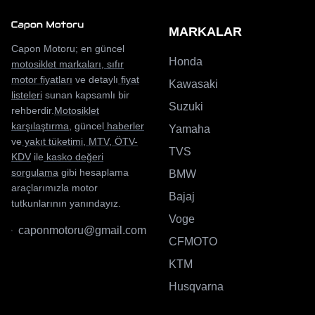
MARKALAR
Capon Motoru; en güncel
Honda
motosiklet markaları
,
sıfır
motor fiyatları
ve detaylı
fiyat
Kawasaki
listeleri
sunan kapsamlı bir
Suzuki
rehberdir.
Motosiklet
karşılaştırma
, güncel
haberler
Yamaha
ve
yakıt tüketimi
,
MTV
,
ÖTV-
TVS
KDV
ile
kasko değeri
sorgulama
gibi hesaplama
BMW
araçlarımızla motor
Bajaj
tutkunlarının yanındayız.
Voge
caponmotoru@gmail.com
CFMOTO
KTM
Husqvarna