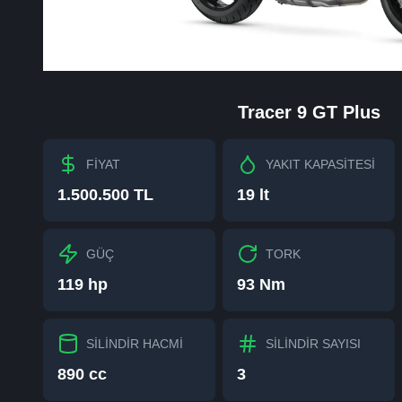
Tracer 9 GT Plus
FİYAT
YAKIT KAPASİTESİ
1.500.500 TL
19 lt
GÜÇ
TORK
119 hp
93 Nm
SİLİNDİR HACMİ
SİLİNDİR SAYISI
890 cc
3