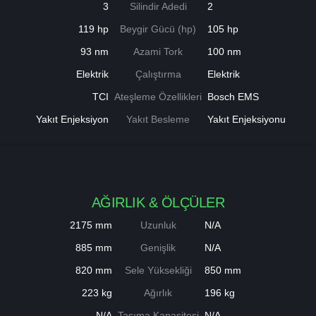
3
Silindir Adedi
2
119 hp
Beygir Gücü (hp)
105 hp
93 nm
Azami Tork
100 nm
Elektrik
Çalıştırma
Elektrik
TCI
Ateşleme Özellikleri
Bosch EMS
Yakıt Enjeksiyon
Yakıt Besleme
Yakıt Enjeksiyonu
AĞIRLIK & ÖLÇÜLER
2175 mm
Uzunluk
N/A
885 mm
Genişlik
N/A
820 mm
Sele Yüksekliği
850 mm
223 kg
Ağırlık
196 kg
N/A
Taşıma Kapasitesi
N/A