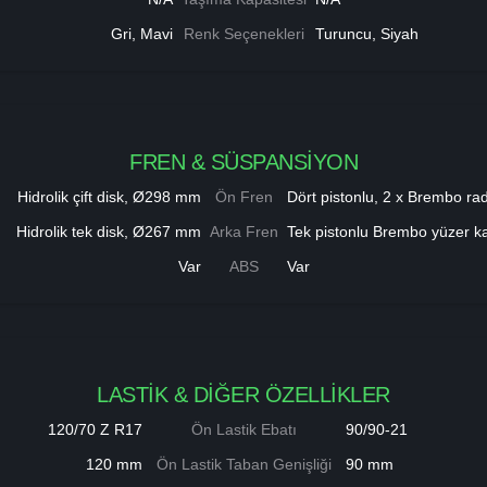
Gri, Mavi
Renk Seçenekleri
Turuncu, Siyah
FREN & SÜSPANSİYON
Hidrolik çift disk, Ø298 mm
Ön Fren
Dört pistonlu, 2 x Brembo ra
Hidrolik tek disk, Ø267 mm
Arka Fren
Tek pistonlu Brembo yüzer ka
Var
ABS
Var
LASTİK & DİĞER ÖZELLİKLER
120/70 Z R17
Ön Lastik Ebatı
90/90-21
120 mm
Ön Lastik Taban Genişliği
90 mm