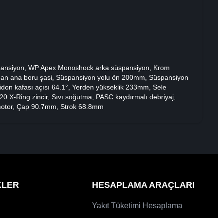
ansiyon, WP Apex Monoshock arka süspansiyon, Krom
dan ana boru şasi, Süspansiyon yolu ön 200mm, Süspansiyon
don kafası açısı 64.1°, Yerden yükseklik 233mm, Sele
0 X-Ring zincir, Sıvı soğutma, PASC kaydırmalı debriyaj,
rli motor, Çap 90.7mm, Strok 68.8mm
KLER
HESAPLAMA ARAÇLARI
Yakıt Tüketimi Hesaplama