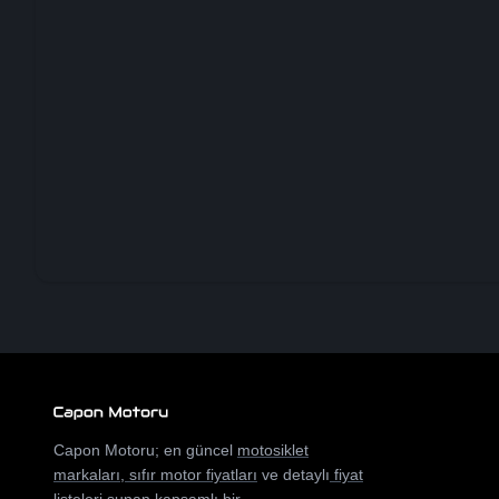
Capon Motoru; en güncel
motosiklet
markaları
,
sıfır motor fiyatları
ve detaylı
fiyat