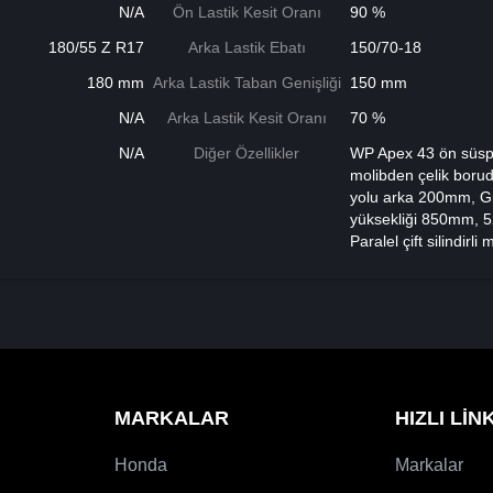
N/A
Ön Lastik Kesit Oranı
90 %
180/55 Z R17
Arka Lastik Ebatı
150/70-18
180 mm
Arka Lastik Taban Genişliği
150 mm
N/A
Arka Lastik Kesit Oranı
70 %
N/A
Diğer Özellikler
WP Apex 43 ön süsp
molibden çelik boru
yolu arka 200mm, Gi
yüksekliği 850mm, 52
Paralel çift silindi
MARKALAR
HIZLI LİN
Honda
Markalar