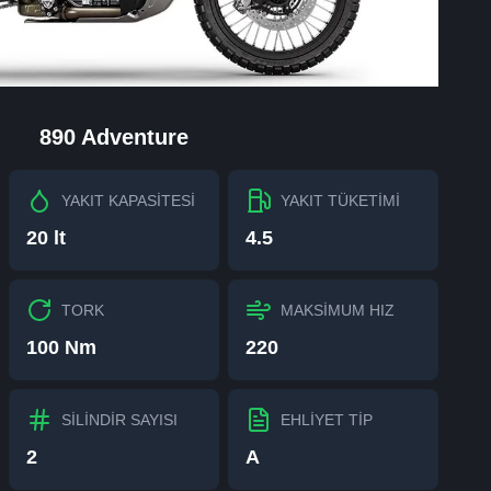
890 Adventure
YAKIT KAPASİTESİ
YAKIT TÜKETİMİ
20 lt
4.5
TORK
MAKSİMUM HIZ
100 Nm
220
SİLİNDİR SAYISI
EHLİYET TİP
2
A