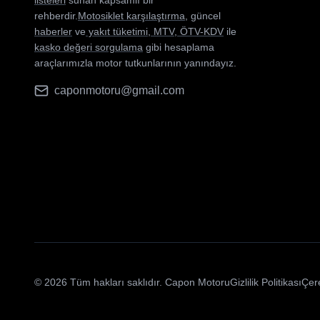
listeleri
sunan kapsamlı bir
rehberdir.
Motosiklet karşılaştırma
, güncel
haberler
ve
yakıt tüketimi
,
MTV
,
ÖTV-KDV
ile
kasko değeri sorgulama
gibi hesaplama
araçlarımızla motor tutkunlarının yanındayız.
caponmotoru@gmail.com
© 2026 Tüm hakları saklıdır. Capon Motoru
Gizlilik Politikası
Çere