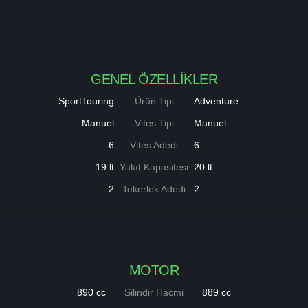
GENEL ÖZELLİKLER
SportTouring
Ürün Tipi
Adventure
Manuel
Vites Tipi
Manuel
6
Vites Adedi
6
19 lt
Yakıt Kapasitesi
20 lt
2
Tekerlek Adedi
2
MOTOR
890 cc
Silindir Hacmi
889 cc