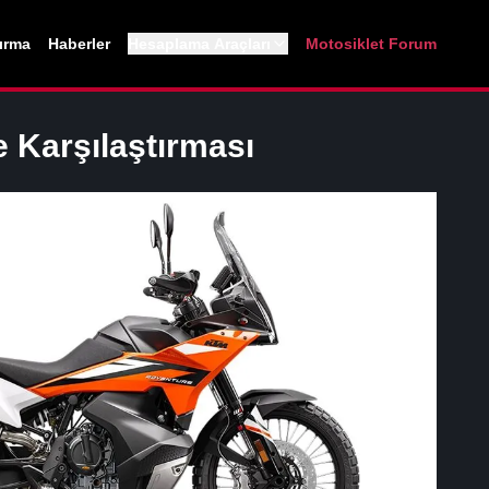
tırma
Haberler
Hesaplama Araçları
Motosiklet Forum
e
Karşılaştırması