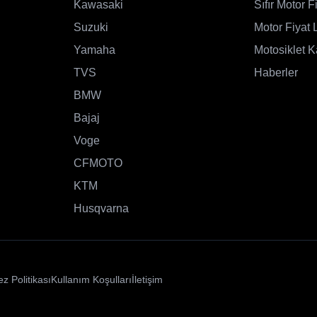
Kawasaki
Sıfır Motor Fi
Suzuki
Motor Fiyat L
Yamaha
Motosiklet K
TVS
Haberler
BMW
Bajaj
Voge
CFMOTO
KTM
Husqvarna
z Politikası
Kullanım Koşulları
İletişim