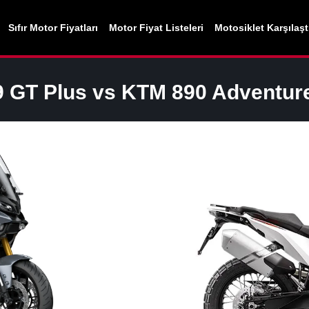
Sıfır Motor Fiyatları
Motor Fiyat Listeleri
Motosiklet Karşılaş
9 GT Plus
vs
KTM
890 Adventur