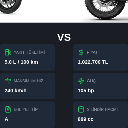
VS
YAKIT TÜKETİMİ
FİYAT
5.0 L / 100 km
1.022.700 TL
MAKSİMUM HIZ
GÜÇ
240 km/h
105 hp
EHLİYET TİP
SİLİNDİR HACMİ
A
889 cc