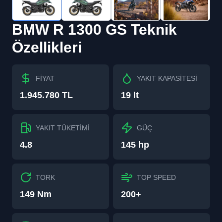
BMW
R 1300 GS
Teknik
Özellikleri
FİYAT
YAKIT KAPASİTESİ
1.945.780 TL
19 lt
YAKIT TÜKETİMİ
GÜÇ
4.8
145 hp
TORK
TOP SPEED
149 Nm
200+