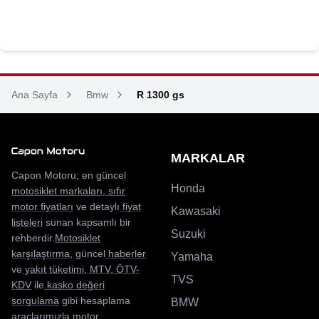
Ana Sayfa
Bmw
R 1300 gs
MARKALAR
Capon Motoru; en güncel
Honda
motosiklet markaları
,
sıfır
motor fiyatları
ve detaylı
fiyat
Kawasaki
listeleri
sunan kapsamlı bir
Suzuki
rehberdir.
Motosiklet
karşılaştırma
, güncel
haberler
Yamaha
ve
yakıt tüketimi
,
MTV
,
ÖTV-
TVS
KDV
ile
kasko değeri
sorgulama
gibi hesaplama
BMW
araçlarımızla motor