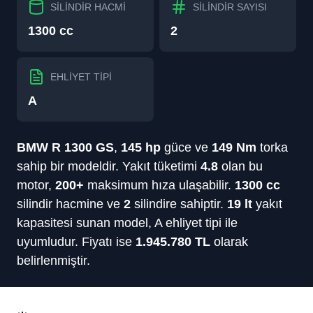
SİLİNDİR HACMİ
SİLİNDİR SAYISI
1300 cc
2
EHLİYET TİPİ
A
BMW
R 1300 GS
,
145
hp
güce
ve
149
Nm
torka
sahip bir modeldir.
Yakıt tüketimi
4.8
olan
bu
motor,
200+
maksimum hıza ulaşabilir.
1300
cc
silindir hacmine
ve
2
silindire
sahiptir.
19
lt
yakıt
kapasitesi sunan
model,
A
ehliyet tipi ile
uyumludur.
Fiyatı ise
1.945.780
TL
olarak
belirlenmiştir.